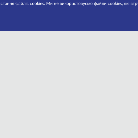
стання файлів cookies. Ми не використовуємо файли cookies, які вт
17р.
все! А у світі Олександра за гроші можна купити навіть… ал
ількара і волею його тугого гаманця троє незнайомців спл
я – є речі, які не продаються!
едія Іва Жаміака про кохання і бухгалтерію примусить зами