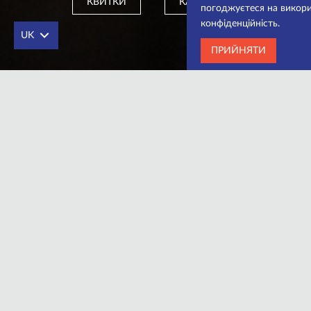
КВИТКИ
КАСА
погоджуєтеся на викори
конфіденційність.
UK
ПРИЙНЯТИ
Дата прем’єри – 5 листопада 20
У нашому світі гроші вирішують 
За предивним бажанням м’сьє Ам
узами для того, щоб переконатис
Інтригуюча французька драмоком