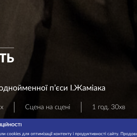
ТЬ
однойменної п’єси І.Жаміака
х
Сцена на сцені
1 год. 30хв
НЦІЙНОСТІ
и cookies для оптимізації контенту і продуктивності сайту. Продо