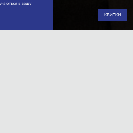
ручаються в вашу
КВИТКИ
е не будемо розкривати інтригу!
ітаються тісними родинними
слитись і чимало посміятися!