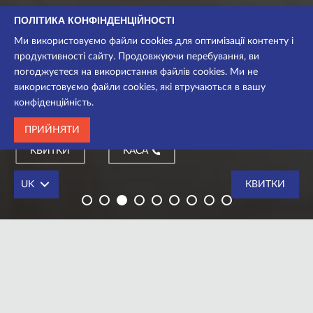
ПОЛІТИКА КОНФІНДЕНЦІЙНОСТІ
Драма
Ми використовуємо файли cookies для оптимізації контенту і
продуктивності сайту. Продовжуючи перебування, ви
Для дорослих
погоджуєтеся на використання файлів cookies. Ми не
Камерна сцена
використовуємо файли cookies, які втручаються в вашу
конфіденційність.
2 год. 15хв
ПРИЙНЯТИ
КВИТКИ
КАСА
UK
КВИТКИ
Дата прем’єри – 29 листопада 2019р.
Станиславів початку xx століття — щасливе місто