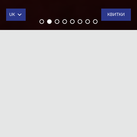
UK
КВИТКИ
Кому-кому, а Ллойдові не до сміху, адже він –
режисер. І просто зараз він – як це інколи буває з
режисерами
–
цілковито поглинутий титанічним
надлюдським завданням: за ніч довести до пуття
«сиру» як первісна глина виставу. І хоч сюжет вистави
не з простих, виявляється – це ще не найбільша
проблема. Перепонам, що виникають на шляху до
створення шедевру, немає ліку: актори комизяться, а
нерви вже полишають свої тверді позиції… Закулісні
інтриги, любовні ігри, кумедні ситуації, які можливі