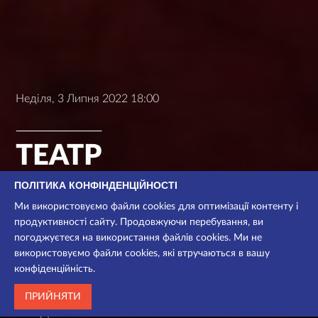
Неділя, 3 Липня 2022 18:00
ТЕАТР
ПОЛІТИКА КОНФІНДЕНЦІЙНОСТІ
комедія на дві дії
Ми використовуємо файли cookies для оптимізації контенту і
продуктивності сайту. Продовжуючи перебування, ви
погоджуєтеся на використання файлів cookies. Ми не
Комедія
використовуємо файли cookies, які втручаються в вашу
Для дорослих
конфіденційність.
Головна сцена
ПРИЙНЯТИ
3 год.