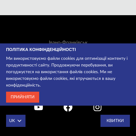
Івано-Франківськ
Незалежності, 42
ПОЛІТИКА КОНФІНДЕНЦІЙНОСТІ
Ми використовуємо файли cookies для оптимізації контенту і
Вт-Нд: 11:00-18:30
продуктивності сайту. Продовжуючи перебування, ви
Каса:
+38 050 535 13 00
погоджуєтеся на використання файлів cookies. Ми не
Для довідок:
+38 050 535 13 00
використовуємо файли cookies, які втручаються в вашу
ifteatr@ua.fm
конфіденційність.
ПРИЙНЯТИ
UK
КВИТКИ