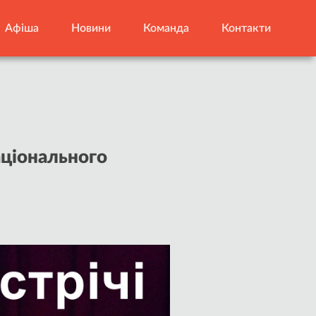
Афіша
Новини
Команда
Контакти
аціонального