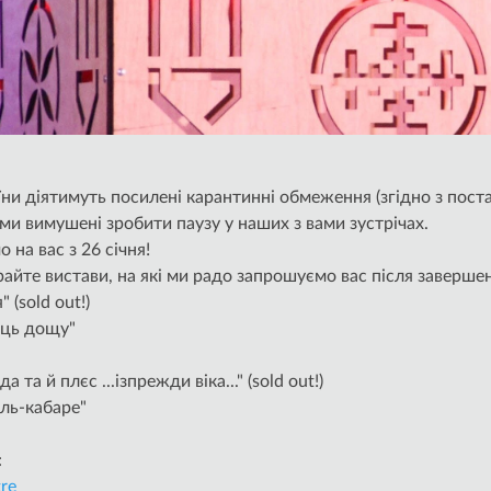
раїни діятимуть посилені карантинні обмеження (згідно з пос
 ми вимушені зробити паузу у наших з вами зустрічах.
 на вас з 26 січня!
райте вистави, на які ми радо запрошуємо вас після заверше
 (sold out!)
ець дощу"
 та й плєс ...ізпрежди віка..." (sold out!)
оль-кабаре"
:
tre