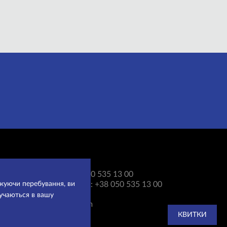
Каса:
+38 050 535 13 00
вжуючи перебування, ви
Для довідок:
+38 050 535 13 00
ручаються в вашу
ifteatr@ua.fm
КВИТКИ