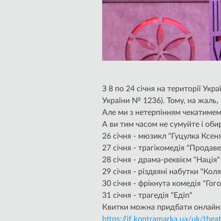
З 8 по 24 січня на території Ук
України № 1236). Тому, на жаль,
Але ми з нетерпінням чекатимемо
А ви тим часом не сумуйте і оби
26 січня - мюзикл "Гуцулка Ксеня"
27 січня - трагікомедія "Продав
28 січня - драма-реквієм "Нація"
29 січня - різдвяні набутки "Коляда
30 січня - фрікнута комедія "Гог
31 січня - трагедія "Едіп"
Квитки можна придбати онлайн
https://if.kontramarka.ua/uk/thea