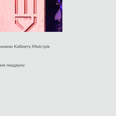
тановою Кабінету Міністрів
ння локдауну: