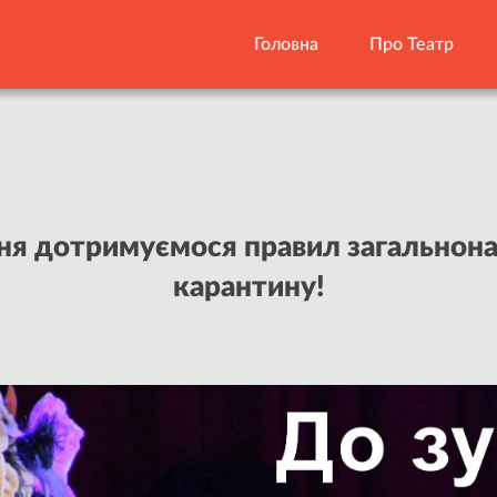
Головна
Про Театр
ічня дотримуємося правил загальнон
карантину!