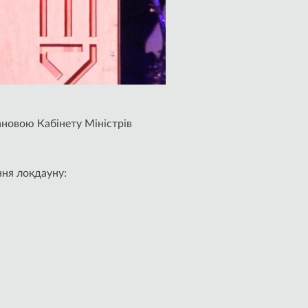
тановою Кабінету Міністрів
ння локдауну: