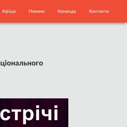
Афіша
Новини
Команда
Контакти
аціонального