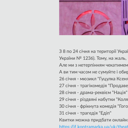
З 8 по 24 січня на території Ук
України № 1236). Тому, на жаль,
Але ми з нетерпінням чекатимемо
А ви тим часом не сумуйте і оби
26 січня - мюзикл "Гуцулка Ксеня"
27 січня - трагікомедія "Продав
28 січня - драма-реквієм "Нація"
29 січня - різдвяні набутки "Коляда
30 січня - фрікнута комедія "Гог
31 січня - трагедія "Едіп"
Квитки можна придбати онлайн
https://if.kontramarka.ua/uk/thea