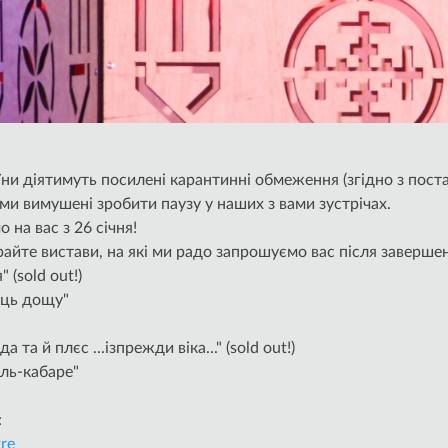
раїни діятимуть посилені карантинні обмеження (згідно з пос
 ми вимушені зробити паузу у наших з вами зустрічах.
 на вас з 26 січня!
райте вистави, на які ми радо запрошуємо вас після заверше
 (sold out!)
ець дощу"
 та й плєс ...ізпрежди віка..." (sold out!)
оль-кабаре"
:
tre