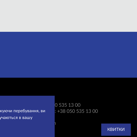
Каса:
+38 050 535 13 00
вжуючи перебування, ви
Для довідок:
+38 050 535 13 00
ручаються в вашу
ifteatr@ua.fm
КВИТКИ