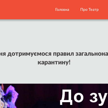
Головна
Про Театр
ічня дотримуємося правил загальнон
карантину!