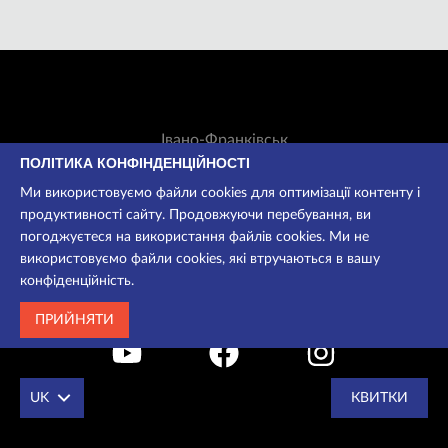
Івано-Франківськ
Незалежності, 42
ПОЛІТИКА КОНФІНДЕНЦІЙНОСТІ
Ми використовуємо файли cookies для оптимізації контенту і
Вт-Нд: 11:00-18:30
продуктивності сайту. Продовжуючи перебування, ви
Каса:
+38 050 535 13 00
погоджуєтеся на використання файлів cookies. Ми не
Для довідок:
+38 050 535 13 00
використовуємо файли cookies, які втручаються в вашу
ifteatr@ua.fm
конфіденційність.
ПРИЙНЯТИ
UK
КВИТКИ