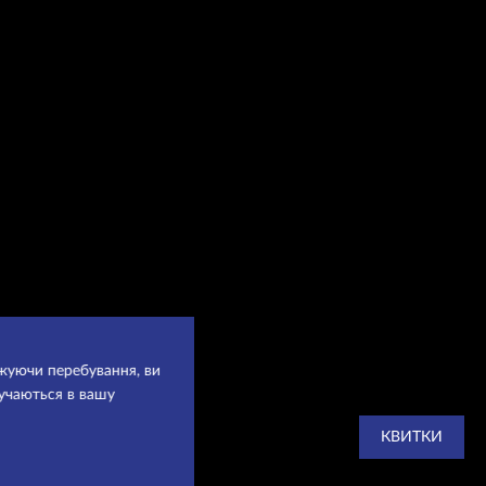
вжуючи перебування, ви
ручаються в вашу
КВИТКИ