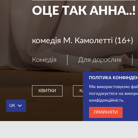
ОЦЕ ТАК АННА..!
комедія М. Камолетті (16+)
Комедія
Для дорослих
ПОЛІТИКА КОНФІНДЕ
Ми використовуємо файл
КВИТКИ
КАСА
погоджуєтеся на викори
конфіденційність.
UK
ПРИЙНЯТИ