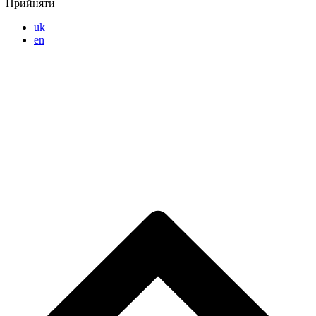
Прийняти
uk
en