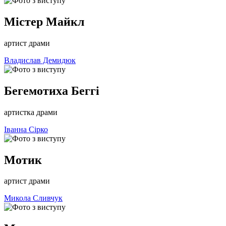
Містер Майкл
артист драми
Владислав Демидюк
Бегемотиха Беггі
артистка драми
Іванна Сірко
Мотик
артист драми
Микола Сливчук