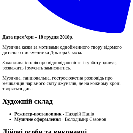
Дата прем’єри – 18 грудня 2018р.
Музична казка за мотивами однойменного твору відомого
дитячого письменника Доктора Сьюза.
Захоплива історія про відповідальність і турботу здивує,
розважить і змусить замислитись.
Музична, танцювальна, гостросюжетна розповідь про
мешканців чарівного світу джунглів, де на кожному кроці
творяться дива.
Художній склад
Режисер-постановник
- Назарій Панів
Музичне оформлення
- Володимир Сазонов
Дійові особи та виконавці