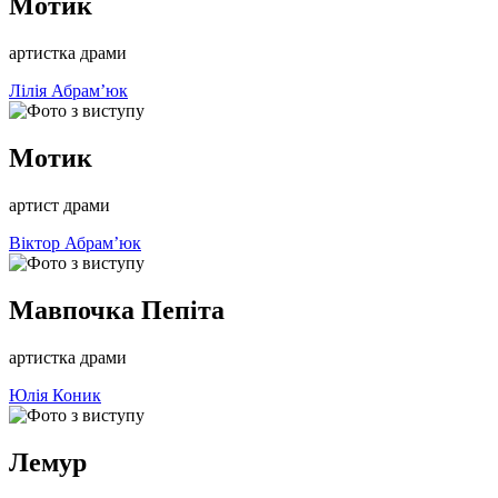
Мотик
артистка драми
Лілія Абрам’юк
Мотик
артист драми
Віктор Абрам’юк
Мавпочка Пепіта
артистка драми
Юлія Коник
Лемур