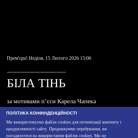
Прем'єра! Неділя, 15 Лютого 2026 15:00
БІЛА ТІНЬ
за мотивами п’єси Карела Чапека
ПОЛІТИКА КОНФІНДЕНЦІЙНОСТІ
інтерлюдія руху
Ми використовуємо файли cookies для оптимізації контенту і
продуктивності сайту. Продовжуючи перебування, ви
Для дорослих
погоджуєтеся на використання файлів cookies. Ми не