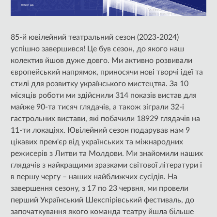
85-й ювілейний театральний сезон (2023-2024)
успішно завершився! Це був сезон, до якого наш
колектив йшов дуже довго. Ми активно розвивали
європейський напрямок, приносячи нові творчі ідеї та
стилі для розвитку українського мистецтва. За 10
місяців роботи ми здійснили 314 показів вистав для
майже 90-та тисяч глядачів, а також зіграли 32-і
гастрольних вистави, які побачили 18929 глядачів на
11-ти локаціях. Ювілейний сезон подарував нам 9
цікавих прем'єр від українських та міжнародних
режисерів з Литви та Молдови. Ми знайомили наших
глядачів з найкращими зразками світової літератури і
в першу чергу – наших найближчих сусідів. На
завершення сезону, з 17 по 23 червня, ми провели
перший Український Шекспірівський фестиваль, до
започаткування якого команда театру йшла більше