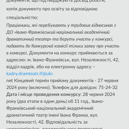
документи, що підтверджують досвід роботи;
копія документу про освіту за відповідною
спеціальністю;
Працівники, які перебувають у трудових відносинах з
ДО «Івано-Франківський національний академічний
драматичний театр» та беруть участь у конкурсі,
подають до Конкурсної комісії тільки заяву про участь
в конкурсі.
Документи на конкурс приймаються за
адресою: м. Івано-Франківськ, вул. Незалежності, 42,
відділ кадрів, або на електронну адресу –
kadry.dramteatr.if@ukr.
net Кінцевий термін прийому документів - 27 червня
2024 року (включно). Телефон для довідок: 75-24-32
Дата
і місце проведення конкурсу
: 28 червня 2024
року (два етапи в один день) об 11 год., Івано-
Франківський національний академічний
драматичний театр імені Івана Франка, вул.
Незалежності, 42. Відповідальність за
недостовірність документів несе претендент.